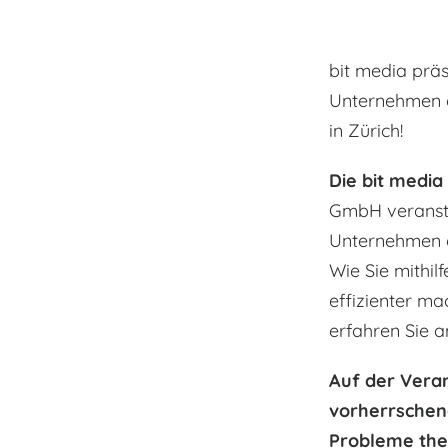
bit media prä
Unternehmen d
in Zürich!
Die bit medi
GmbH veranst
Unternehmen 
Wie Sie mithi
effizienter m
erfahren Sie a
Auf der Veran
vorherrschen
Probleme them