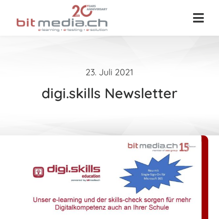
Zum
Inhalt
Togg
springen
Navi
Über uns
digi.skills
23. Juli 2021
digi.skills Newsletter
E-Learning
E-Testing
Ressourcen-Mosaik
Partner
Suche
nach: