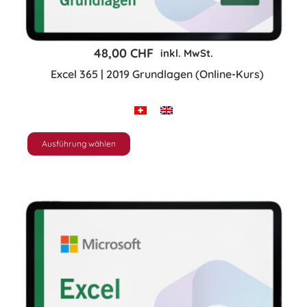
48,00
CHF
inkl. MwSt.
Excel 365 | 2019 Grundlagen (Online-Kurs)
Ausführung wählen
Dieses
Produkt
weist
mehrere
Varianten
auf.
Die
Optionen