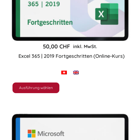
können
auf
der
Produktseite
gewählt
50,00
CHF
inkl. MwSt.
werden
Excel 365 | 2019 Fortgeschritten (Online-Kurs)
Ausführung wählen
Dieses
Produkt
weist
mehrere
Varianten
auf.