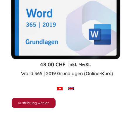
Die
Optionen
können
auf
der
Produktseite
gewählt
48,00
CHF
inkl. MwSt.
werden
Word 365 | 2019 Grundlagen (Online-Kurs)
Ausführung wählen
Dieses
Produkt
weist