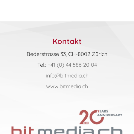
mehrere
Varianten
auf.
Die
Optionen
Kontakt
können
Bederstrasse 33, CH-8002 Zürich
auf
Tel.:
+41 (0) 44 586 20 04
der
Produktseite
info@bitmedia.ch
gewählt
www.bitmedia.ch
werden