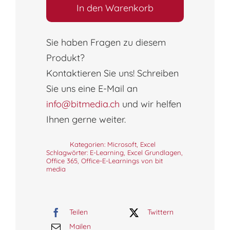
|
In den Warenkorb
2019
Grundlagen
Sie haben Fragen zu diesem
(Online-
Produkt?
Kurs)
Kontaktieren Sie uns! Schreiben
Menge
Sie uns eine E-Mail an
info@bitmedia.ch
und wir helfen
Ihnen gerne weiter.
Kategorien:
Microsoft
,
Excel
Schlagwörter:
E-Learning
,
Excel Grundlagen
,
Office 365
,
Office-E-Learnings von bit
media
Teilen
Twittern
Mailen