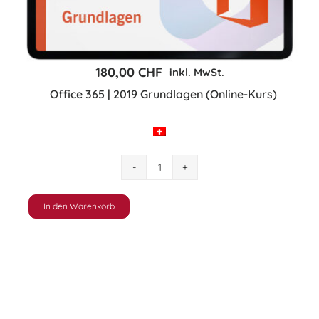
der
Produktseite
gewählt
180,00
CHF
inkl. MwSt.
werden
Office 365 | 2019 Grundlagen (Online-Kurs)
Office
365
|
In den Warenkorb
2019
Grundlagen
(Online-
Kurs)
Menge