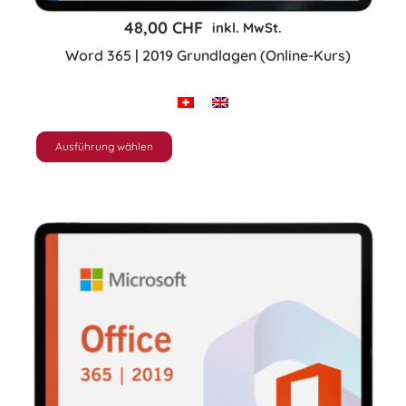
gewählt
48,00
CHF
inkl. MwSt.
werden
Word 365 | 2019 Grundlagen (Online-Kurs)
Ausführung wählen
Dieses
Produkt
weist
mehrere
Varianten
auf.
Die
Optionen
können
auf