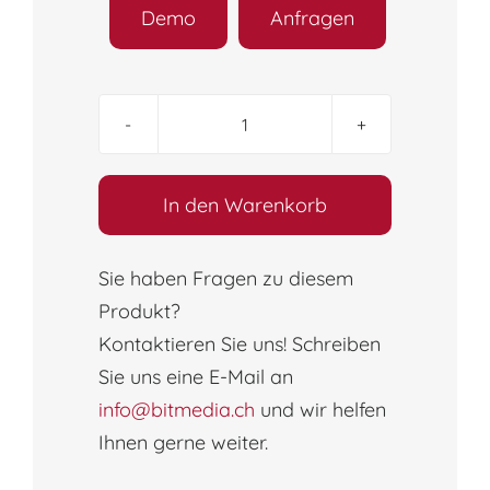
Demo
Anfragen
ICDL
M03
–
In den Warenkorb
Textbearbeitung
(Word
Sie haben Fragen zu diesem
365
Produkt?
|
Kontaktieren Sie uns! Schreiben
2019)
Syllabus
Sie uns eine E-Mail an
6.0
info@bitmedia.ch
und wir helfen
(Online-
Ihnen gerne weiter.
Kurs)