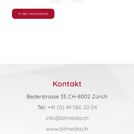
ICDL
M04
–
In den Warenkorb
Tabellenkalkulation
(Excel
365
|
2019)
Syllabus
6.0
(Online-
Kurs)
Kontakt
Menge
Bederstrasse 33, CH-8002 Zürich
Tel.:
+41 (0) 44 586 20 04
info@bitmedia.ch
www.bitmedia.ch