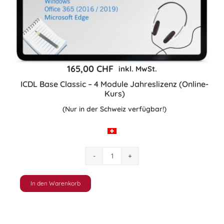
Jahreslizenz
(Online-
Kurs)
Menge
165,00
CHF
inkl. MwSt.
ICDL Base Classic – 4 Module Jahreslizenz (Online-
Kurs)
(Nur in der Schweiz verfügbar!)
ICDL
Base
Classic
In den Warenkorb
–
4
Module