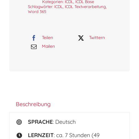
Menge
Kategorien:
ICDL
,
ICDL Base
Schlagwörter:
ICDL
,
ICDL Textverarbeitung
,
Word 365
Teilen
Twittern
Mailen
Beschreibung
SPRACHE
: Deutsch
LERNZEIT
: ca. 7 Stunden (49