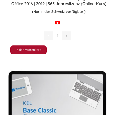
Office 2016 | 2019 | 365 Jahreslizenz (Online-Kurs)
(Nur in der Schweiz verfügbar!)
ICDL
Base
&
In den Warenkorb
Standard
(10
Module)
Syllabus
6.0
Office
2016
|
2019
|
365