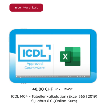
Base
Classic
In den Warenkorb
–
4
Module
Jahreslizenz
(Online-
Kurs)
Menge
48,00
CHF
inkl. MwSt.
ICDL M04 – Tabellenkalkulation (Excel 365 | 2019)
Syllabus 6.0 (Online-Kurs)