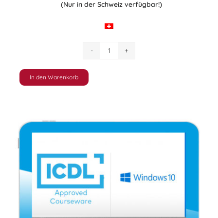
(Nur in der Schweiz verfügbar!)
ICDL
M04
–
In den Warenkorb
Tabellenkalkulation
(Excel
365
|
2019)
Syllabus
6.0
(Online-
Kurs)
Menge