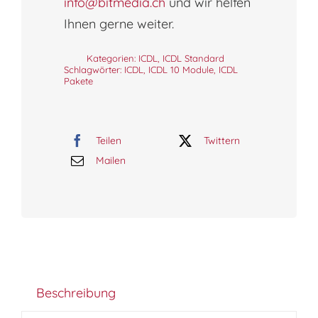
info@bitmedia.ch
und wir helfen
|
Ihnen gerne weiter.
2019
|
Kategorien:
ICDL
,
ICDL Standard
Schlagwörter:
ICDL
,
ICDL 10 Module
,
ICDL
365
Pakete
Jahreslizenz
(Online-
Kurs)
Teilen
Twittern
Menge
Mailen
Beschreibung