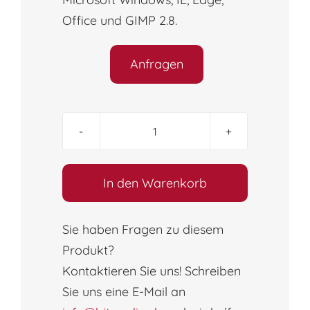
Office und GIMP 2.8.
Anfragen
ICDL
Base
&
In den Warenkorb
Standard
(10
Sie haben Fragen zu diesem
Module)
Produkt?
Syllabus
Kontaktieren Sie uns! Schreiben
6.0
Office
Sie uns eine E-Mail an
2016