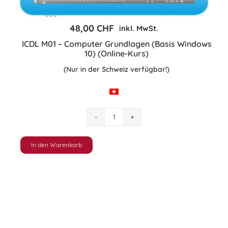
48,00
CHF
inkl. MwSt.
ICDL M01 – Computer Grundlagen (Basis Windows
10) (Online-Kurs)
(Nur in der Schweiz verfügbar!)
ICDL
M01
–
In den Warenkorb
Computer
Grundlagen
(Basis
Windows
10)
(Online-
Kurs)