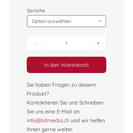
Sprache

ICDL
M02
–
In den Warenkorb
Online-
Grundlagen
Sie haben Fragen zu diesem
(Edge)
Produkt?
(Online-
Kontaktieren Sie uns! Schreiben
Kurs)
Menge
Sie uns eine E-Mail an
info@bitmedia.ch
und wir helfen
Ihnen gerne weiter.