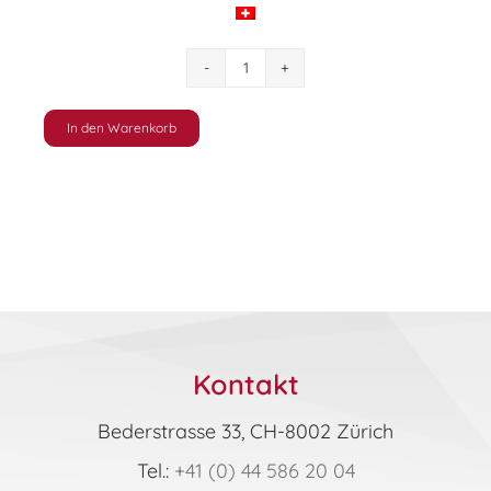
ICDL
M04
–
In den Warenkorb
Tabellenkalkulation
(Excel
365
|
2019)
Syllabus
6.0
(Online-
Kurs)
Kontakt
Menge
Bederstrasse 33, CH-8002 Zürich
Tel.:
+41 (0) 44 586 20 04