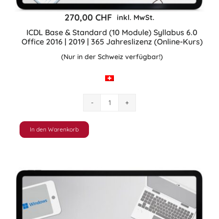
270,00
CHF
inkl. MwSt.
ICDL Base & Standard (10 Module) Syllabus 6.0
Office 2016 | 2019 | 365 Jahreslizenz (Online-Kurs)
(Nur in der Schweiz verfügbar!)
ICDL
Base
&
In den Warenkorb
Standard
(10
Module)
Syllabus
6.0
Office
2016