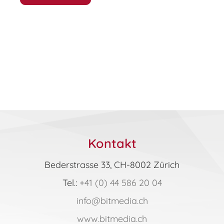
Standard
(10
Module)
Syllabus
6.0
Office
2016
|
2019
|
365
Jahreslizenz
Kontakt
(Online-
Kurs)
Bederstrasse 33, CH-8002 Zürich
Menge
Tel.:
+41 (0) 44 586 20 04
info@bitmedia.ch
www.bitmedia.ch