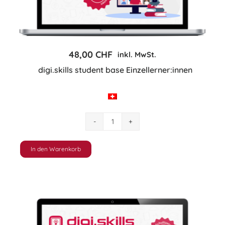
können
auf
der
Produktseite
48,00
CHF
inkl. MwSt.
gewählt
digi.skills student base Einzellerner:innen
werden
digi.skills
student
base
In den Warenkorb
Einzellerner:innen
Menge