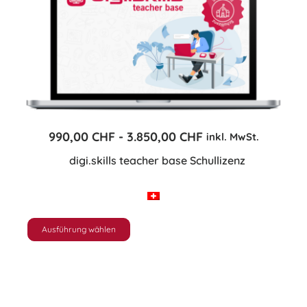
-
990,00
CHF
3.850,00
CHF
inkl. MwSt.
digi.skills teacher base Schullizenz
Ausführung wählen
Dieses
Produkt
weist
mehrere