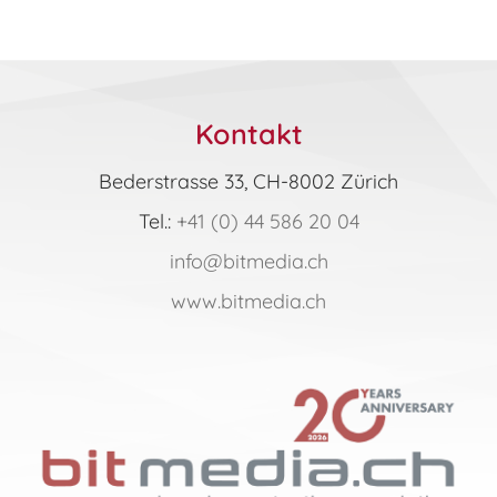
Varianten
auf.
Die
Optionen
Kontakt
können
Bederstrasse 33, CH-8002 Zürich
auf
Tel.:
+41 (0) 44 586 20 04
der
Produktseite
info@bitmedia.ch
gewählt
www.bitmedia.ch
werden