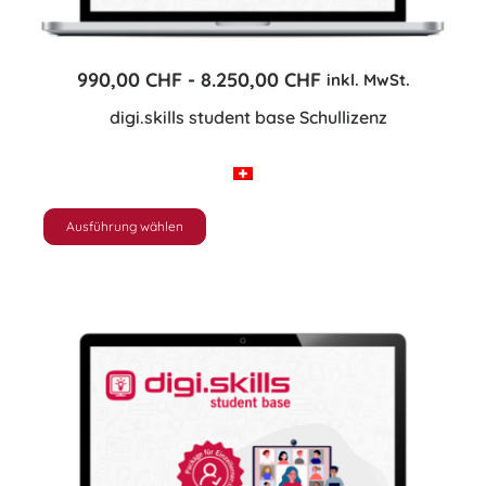
-
990,00
CHF
8.250,00
CHF
inkl. MwSt.
digi.skills student base Schullizenz
Ausführung wählen
Dieses
Produkt
weist
mehrere
Varianten
auf.
Die
Optionen